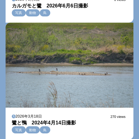
カルガモと鷺 2026年6月6日撮影
写真
動物
鳥
2026年3月18日
270 views
鷺と鴨 2024年4月14日撮影
写真
動物
鳥