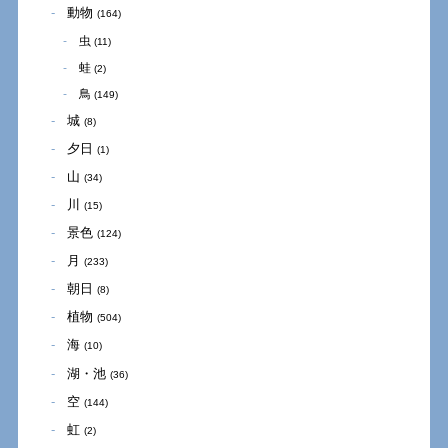
動物
(164)
虫
(11)
蛙
(2)
鳥
(149)
城
(8)
夕日
(1)
山
(34)
川
(15)
景色
(124)
月
(233)
朝日
(8)
植物
(504)
海
(10)
湖・池
(36)
空
(144)
虹
(2)