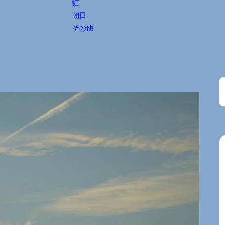
虹
朝日
その他