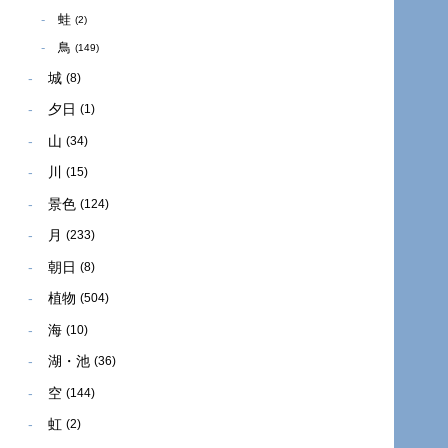
蛙
(2)
鳥
(149)
城
(8)
夕日
(1)
山
(34)
川
(15)
景色
(124)
月
(233)
朝日
(8)
植物
(504)
海
(10)
湖・池
(36)
空
(144)
虹
(2)