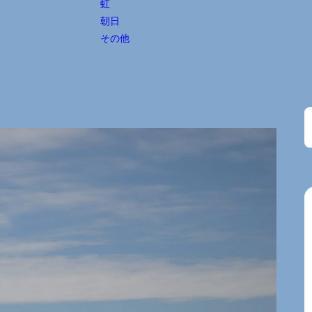
虹
朝日
その他