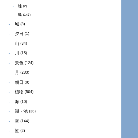
蛙
(2)
鳥
(147)
城
(8)
夕日
(1)
山
(34)
川
(15)
景色
(124)
月
(233)
朝日
(8)
植物
(504)
海
(10)
湖・池
(36)
空
(144)
虹
(2)