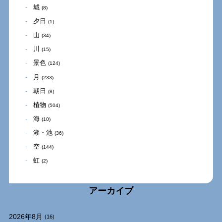
城
(8)
夕日
(1)
山
(34)
川
(15)
景色
(124)
月
(233)
朝日
(8)
植物
(504)
海
(10)
湖・池
(36)
空
(144)
虹
(2)
アーカイブ
2026年8月
(16)