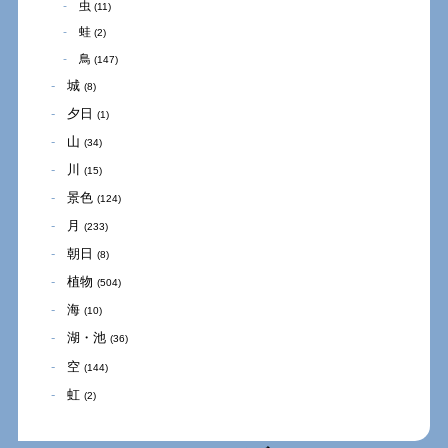
虫
(11)
蛙
(2)
鳥
(147)
城
(8)
夕日
(1)
山
(34)
川
(15)
景色
(124)
月
(233)
朝日
(8)
植物
(504)
海
(10)
湖・池
(36)
空
(144)
虹
(2)