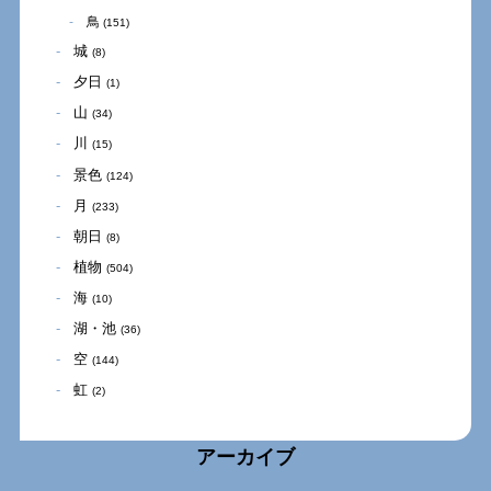
鳥
(151)
城
(8)
夕日
(1)
山
(34)
川
(15)
景色
(124)
月
(233)
朝日
(8)
植物
(504)
海
(10)
湖・池
(36)
空
(144)
虹
(2)
アーカイブ