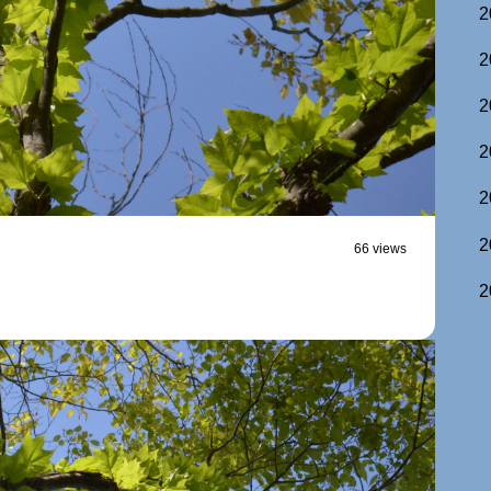
2
2
2
2
2
2
66 views
2