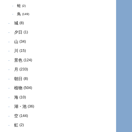
蛙
(2)
鳥
(149)
城
(8)
夕日
(1)
山
(34)
川
(15)
景色
(124)
月
(233)
朝日
(8)
植物
(504)
海
(10)
湖・池
(36)
空
(144)
虹
(2)