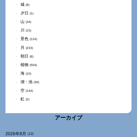
城
(8)
夕日
(1)
山
(34)
川
(15)
景色
(124)
月
(233)
朝日
(8)
植物
(504)
海
(10)
湖・池
(36)
空
(144)
虹
(2)
アーカイブ
2026年8月
(12)