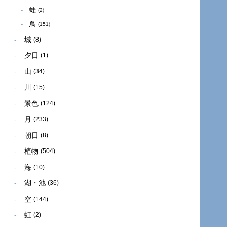
蛙
(2)
鳥
(151)
城
(8)
夕日
(1)
山
(34)
川
(15)
景色
(124)
月
(233)
朝日
(8)
植物
(504)
海
(10)
湖・池
(36)
空
(144)
虹
(2)