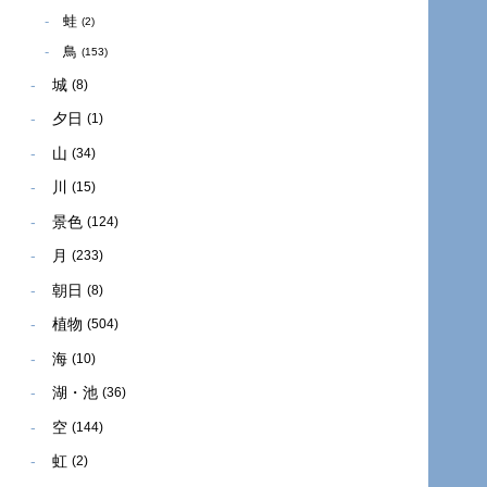
蛙
(2)
鳥
(153)
城
(8)
夕日
(1)
山
(34)
川
(15)
景色
(124)
月
(233)
朝日
(8)
植物
(504)
海
(10)
湖・池
(36)
空
(144)
虹
(2)