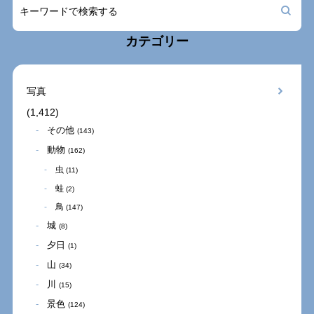
カテゴリー
写真
(1,412)
その他
(143)
動物
(162)
虫
(11)
蛙
(2)
鳥
(147)
城
(8)
夕日
(1)
山
(34)
川
(15)
景色
(124)