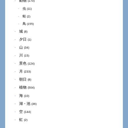
動物
(170)
虫
(11)
蛙
(2)
鳥
(155)
城
(8)
夕日
(1)
山
(34)
川
(15)
景色
(124)
月
(233)
朝日
(8)
植物
(504)
海
(10)
湖・池
(36)
空
(144)
虹
(2)