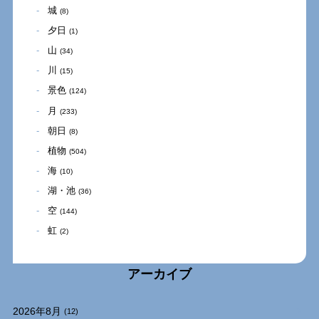
城
(8)
夕日
(1)
山
(34)
川
(15)
景色
(124)
月
(233)
朝日
(8)
植物
(504)
海
(10)
湖・池
(36)
空
(144)
虹
(2)
アーカイブ
2026年8月
(12)