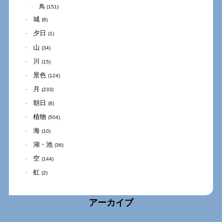
鳥
(151)
城
(8)
夕日
(1)
山
(34)
川
(15)
景色
(124)
月
(233)
朝日
(8)
植物
(504)
海
(10)
湖・池
(36)
空
(144)
虹
(2)
アーカイブ