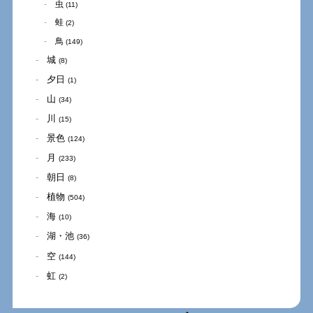
虫
(11)
蛙
(2)
鳥
(149)
城
(8)
夕日
(1)
山
(34)
川
(15)
景色
(124)
月
(233)
朝日
(8)
植物
(504)
海
(10)
湖・池
(36)
空
(144)
虹
(2)