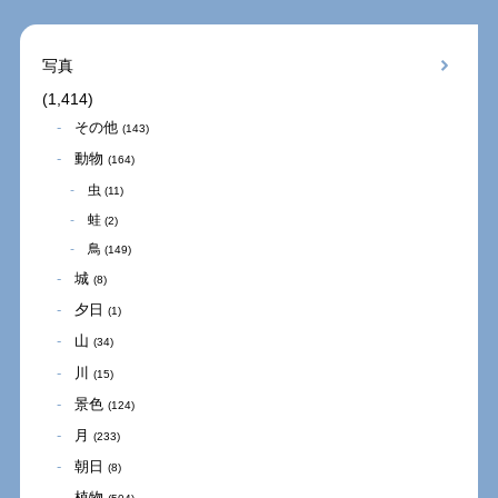
写真
(1,414)
その他
(143)
動物
(164)
虫
(11)
蛙
(2)
鳥
(149)
城
(8)
夕日
(1)
山
(34)
川
(15)
景色
(124)
月
(233)
朝日
(8)
植物