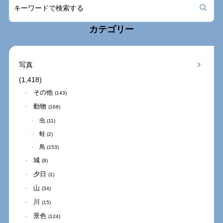
カテゴリー
写真
(1,418)
その他
(143)
動物
(168)
虫
(11)
蛙
(2)
鳥
(153)
城
(8)
夕日
(1)
山
(34)
川
(15)
景色
(124)