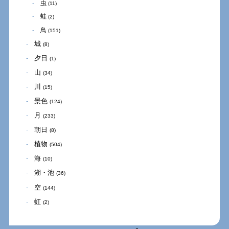
虫
(11)
蛙
(2)
鳥
(151)
城
(8)
夕日
(1)
山
(34)
川
(15)
景色
(124)
月
(233)
朝日
(8)
植物
(504)
海
(10)
湖・池
(36)
空
(144)
虹
(2)