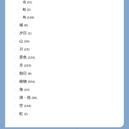
虫
(11)
蛙
(2)
鳥
(149)
城
(8)
夕日
(1)
山
(34)
川
(15)
景色
(124)
月
(233)
朝日
(8)
植物
(504)
海
(10)
湖・池
(36)
空
(144)
虹
(2)