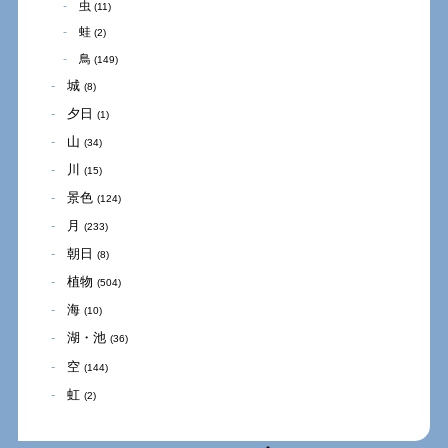
虫
(11)
蛙
(2)
鳥
(149)
城
(8)
夕日
(1)
山
(34)
川
(15)
景色
(124)
月
(233)
朝日
(8)
植物
(504)
海
(10)
湖・池
(36)
空
(144)
虹
(2)