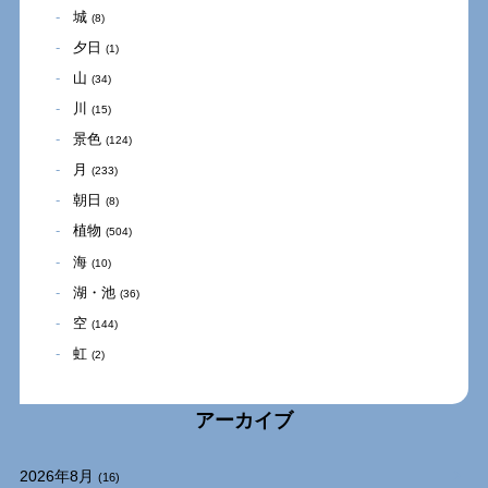
城
(8)
夕日
(1)
山
(34)
川
(15)
景色
(124)
月
(233)
朝日
(8)
植物
(504)
海
(10)
湖・池
(36)
空
(144)
虹
(2)
アーカイブ
2026年8月
(16)