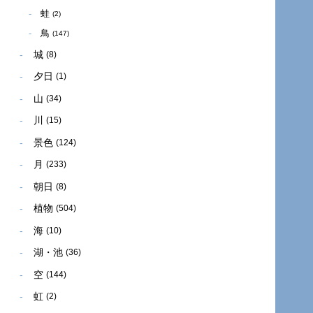
蛙
(2)
鳥
(147)
城
(8)
夕日
(1)
山
(34)
川
(15)
景色
(124)
月
(233)
朝日
(8)
植物
(504)
海
(10)
湖・池
(36)
空
(144)
虹
(2)