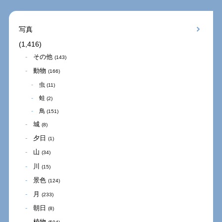
写真
(1,416)
その他
(143)
動物
(166)
虫
(11)
蛙
(2)
鳥
(151)
城
(8)
夕日
(1)
山
(34)
川
(15)
景色
(124)
月
(233)
朝日
(8)
植物