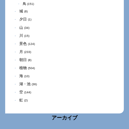
鳥
(151)
城
(8)
夕日
(1)
山
(34)
川
(15)
景色
(124)
月
(233)
朝日
(8)
植物
(504)
海
(10)
湖・池
(36)
空
(144)
虹
(2)
アーカイブ