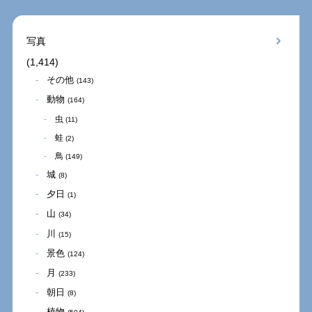
写真
(1,414)
その他
(143)
動物
(164)
虫
(11)
蛙
(2)
鳥
(149)
城
(8)
夕日
(1)
山
(34)
川
(15)
景色
(124)
月
(233)
朝日
(8)
植物