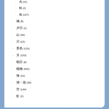
虫
(11)
蛙
(2)
鳥
(147)
城
(8)
夕日
(1)
山
(34)
川
(15)
景色
(124)
月
(233)
朝日
(8)
植物
(504)
海
(10)
湖・池
(36)
空
(144)
虹
(2)