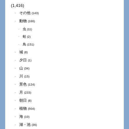
(1,416)
その他
(143)
動物
(166)
虫
(11)
蛙
(2)
鳥
(151)
城
(8)
夕日
(1)
山
(34)
川
(15)
景色
(124)
月
(233)
朝日
(8)
植物
(504)
海
(10)
湖・池
(36)