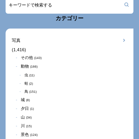
カテゴリー
写真
(1,416)
その他
(143)
動物
(166)
虫
(11)
蛙
(2)
鳥
(151)
城
(8)
夕日
(1)
山
(34)
川
(15)
景色
(124)