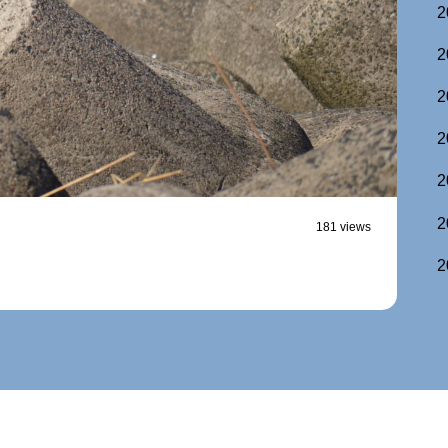
2
2
2
2
2
2
181 views
2