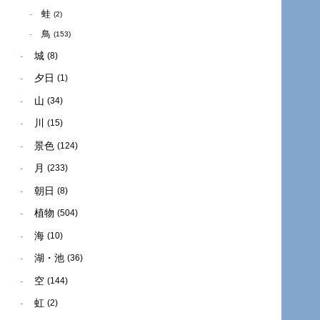
蛙
(2)
鳥
(153)
城
(8)
夕日
(1)
山
(34)
川
(15)
景色
(124)
月
(233)
朝日
(8)
植物
(504)
海
(10)
湖・池
(36)
空
(144)
虹
(2)