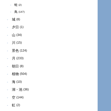
蛙
(2)
鳥
(147)
城
(8)
夕日
(1)
山
(34)
川
(15)
景色
(124)
月
(233)
朝日
(8)
植物
(504)
海
(10)
湖・池
(36)
空
(144)
虹
(2)