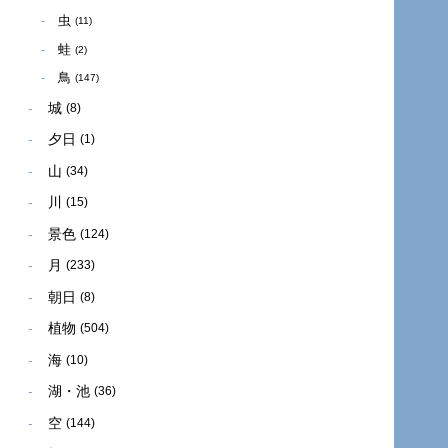
虫
(11)
蛙
(2)
鳥
(147)
城
(8)
夕日
(1)
山
(34)
川
(15)
景色
(124)
月
(233)
朝日
(8)
植物
(504)
海
(10)
湖・池
(36)
空
(144)