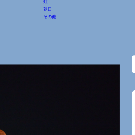
虹
朝日
その他