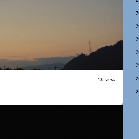
2
2
2
2
2
2
135 views
2