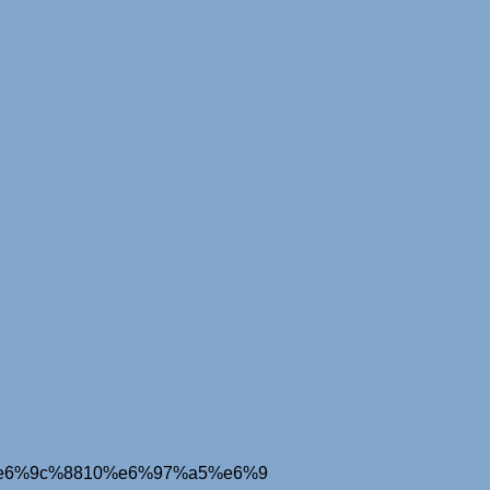
43%e6%9c%8810%e6%97%a5%e6%9