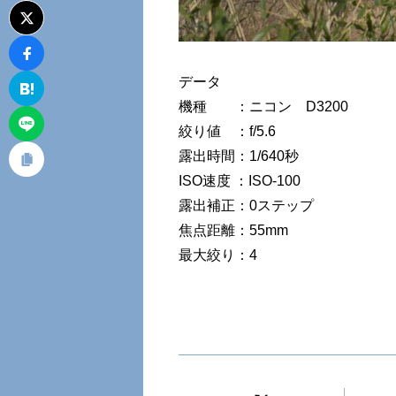
データ
機種 ：ニコン D3200
絞り値 ：f/5.6
露出時間：1/640秒
ISO速度 ：ISO-100
露出補正：0ステップ
焦点距離：55mm
最大絞り：4