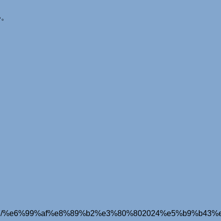
い。
25/12/07/%e6%99%af%e8%89%b2%e3%80%802024%e5%b9%b