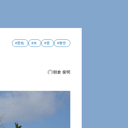
#景色
#木
#雲
#青空
朝倉 俊明