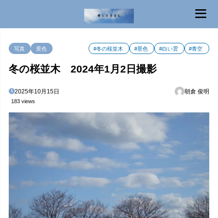
MENU
写真
景色
#冬の桜並木
#景色
#白い雲
#青空
冬の桜並木 2024年1月2日撮影
2025年10月15日
朝倉 俊明
183 views