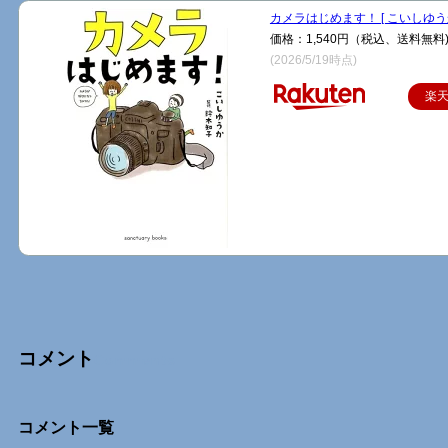
カメラはじめます！ [ こいしゆうか
価格：1,540円（税込、送料無料
(2026/5/19時点)
楽
コメント
Comments
コメント一覧