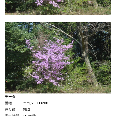
データ
機種 ：ニコン D3200
絞り値 ：f/5.3
露出時間：1/100秒