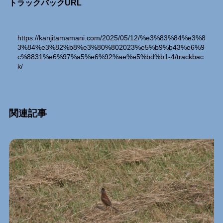
トラックバックURL
https://kanjitamamani.com/2025/05/12/%e3%83%84%e3%8
3%84%e3%82%b8%e3%80%802023%e5%b9%b43%e6%9
c%8831%e6%97%a5%e6%92%ae%e5%bd%b1-4/trackbac
k/
関連記事
Relation Entry