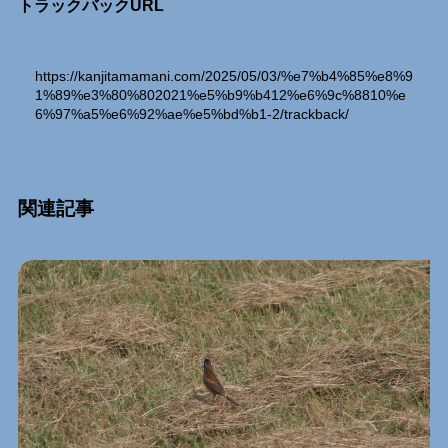
トラックバックURL
https://kanjitamamani.com/2025/05/03/%e7%b4%85%e8%9
1%89%e3%80%802021%e5%b9%b412%e6%9c%8810%e
6%97%a5%e6%92%ae%e5%bd%b1-2/trackback/
関連記事
Relation Entry