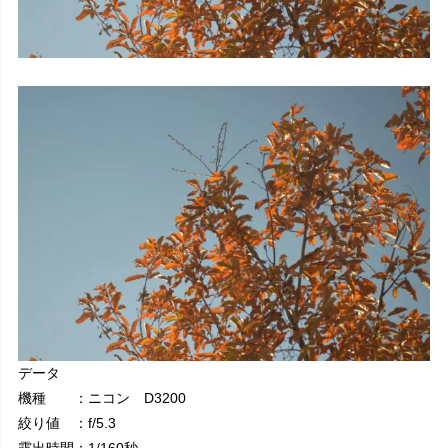
データ
機種 ：ニコン D3200
絞り値 ：f/5.3
露出時間：1/160秒