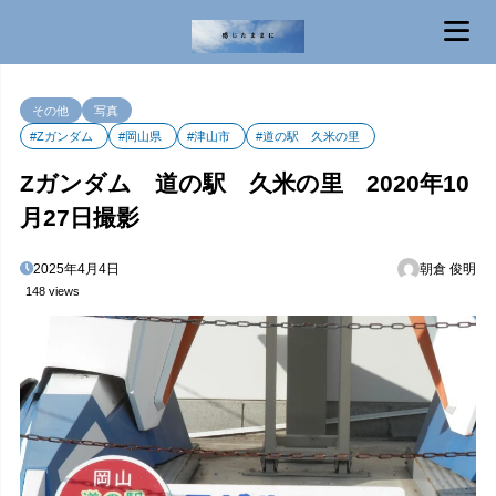
MENU
その他
写真
#Zガンダム
#岡山県
#津山市
#道の駅 久米の里
Zガンダム 道の駅 久米の里 2020年10
月27日撮影
2025年4月4日
朝倉 俊明
148 views