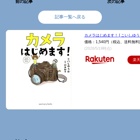
前の記事
次の記事
記事一覧へ戻る
カメラはじめます！ [ こいしゆうか
価格：1,540円（税込、送料無料
(2026/5/19時点)
楽