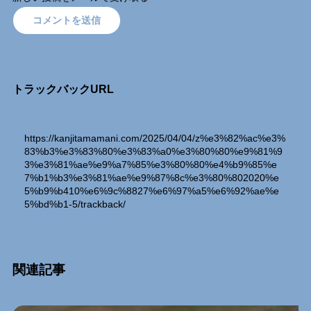
トラックバックURL
https://kanjitamamani.com/2025/04/04/z%e3%82%ac%e3%
83%b3%e3%83%80%e3%83%a0%e3%80%80%e9%81%9
3%e3%81%ae%e9%a7%85%e3%80%80%e4%b9%85%e
7%b1%b3%e3%81%ae%e9%87%8c%e3%80%802020%e
5%b9%b410%e6%9c%8827%e6%97%a5%e6%92%ae%e
5%bd%b1-5/trackback/
関連記事
Relation Entry