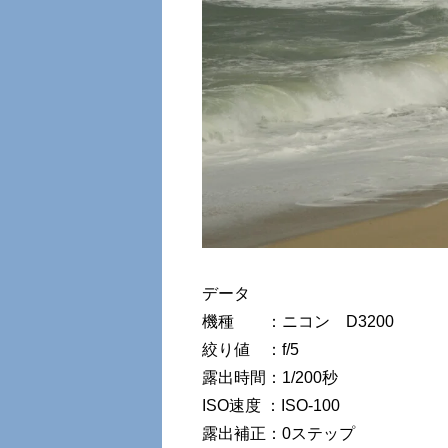
データ
機種 ：ニコン D3200
絞り値 ：f/5
露出時間：1/200秒
ISO速度 ：ISO-100
露出補正：0ステップ