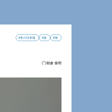
#冬の日本海
#波
#海
朝倉 俊明