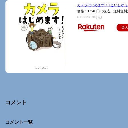
カメラはじめます！ [ こいしゆうか
価格：1,540円（税込、送料無料
(2026/5/19時点)
楽
コメント
Comments
コメント一覧