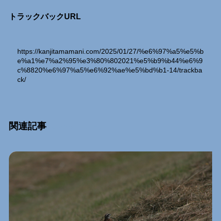
トラックバックURL
https://kanjitamamani.com/2025/01/27/%e6%97%a5%e5%b
e%a1%e7%a2%95%e3%80%802021%e5%b9%b44%e6%9
c%8820%e6%97%a5%e6%92%ae%e5%bd%b1-14/trackba
ck/
関連記事
Relation Entry