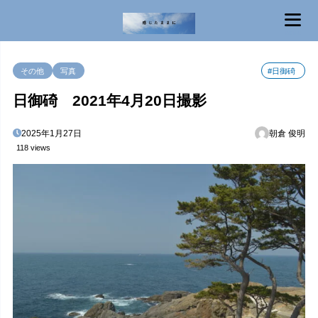
MENU
その他
写真
#日御碕
日御碕 2021年4月20日撮影
2025年1月27日
朝倉 俊明
118 views