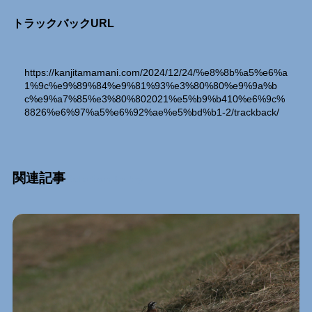
トラックバックURL
https://kanjitamamani.com/2024/12/24/%e8%8b%a5%e6%a
1%9c%e9%89%84%e9%81%93%e3%80%80%e9%9a%b
c%e9%a7%85%e3%80%802021%e5%b9%b410%e6%9c%
8826%e6%97%a5%e6%92%ae%e5%bd%b1-2/trackback/
関連記事
Relation Entry