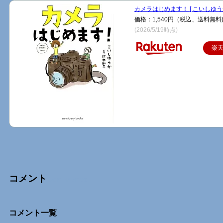
カメラはじめます！ [ こいしゆうか
価格：1,540円（税込、送料無料
(2026/5/19時点)
楽
コメント
Comments
コメント一覧