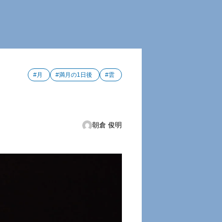
#月
#満月の1日後
#雲
朝倉 俊明