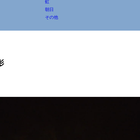
虹
朝日
その他
影