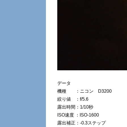
データ
機種 ：ニコン D3200
絞り値 ：f/5.6
露出時間：1/10秒
ISO速度 ：ISO-1600
露出補正：-0.3ステップ