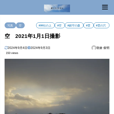
MENU
写真
空
#神社の上
#空
#鎮守の森
#雲
#雲の穴
空 2021年1月1日撮影
2024年9月4日
2024年9月3日
朝倉 俊明
150 views