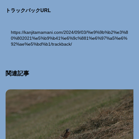
トラックバックURL
https://kanjitamamani.com/2024/09/03/%e9%9b%b2%e3%8
0%802021%e5%b9%b41%e6%9c%881%e6%97%a5%e6%
92%ae%e5%bd%b1/trackback/
関連記事
Relation Entry