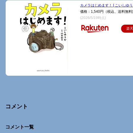
カメラはじめます！ [ こいしゆうか
価格：1,540円（税込、送料無料
(2026/5/19時点)
楽
コメント
Comments
コメント一覧