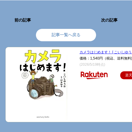
前の記事
次の記事
記事一覧へ戻る
カメラはじめます！ [ こいしゆうか
価格：1,540円（税込、送料無料
(2026/5/19時点)
楽