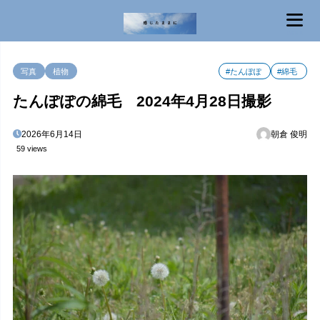
MENU
写真
植物
#たんぽぽ
#綿毛
たんぽぽの綿毛 2024年4月28日撮影
2026年6月14日
朝倉 俊明
59 views