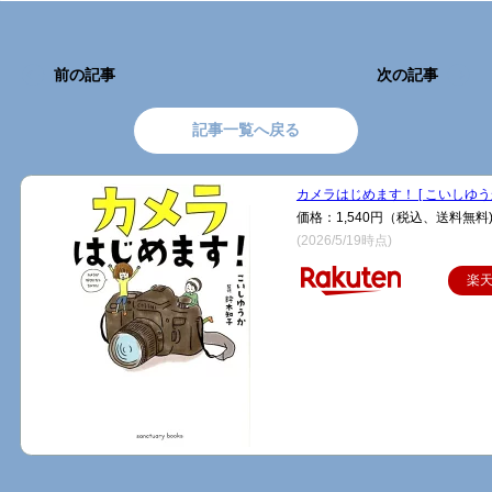
前の記事
次の記事
記事一覧へ戻る
カメラはじめます！ [ こいしゆうか
価格：1,540円（税込、送料無料
(2026/5/19時点)
楽