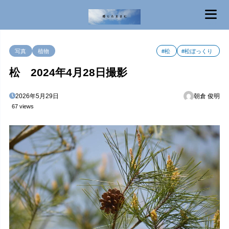
MENU
写真
植物
#松
#松ぼっくり
松 2024年4月28日撮影
2026年5月29日
朝倉 俊明
67 views