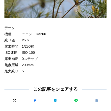
データ
機種 ：ニコン D3200
絞り値 ：f/5.6
露出時間：1/250秒
ISO速度 ：ISO-100
露出補正：0ステップ
焦点距離：200mm
最大絞り：5
この記事をシェアする