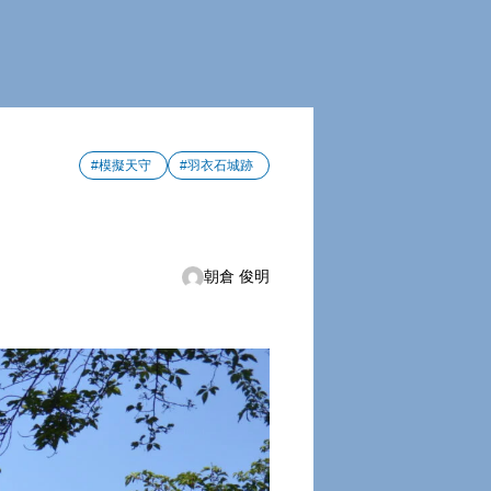
#模擬天守
#羽衣石城跡
朝倉 俊明