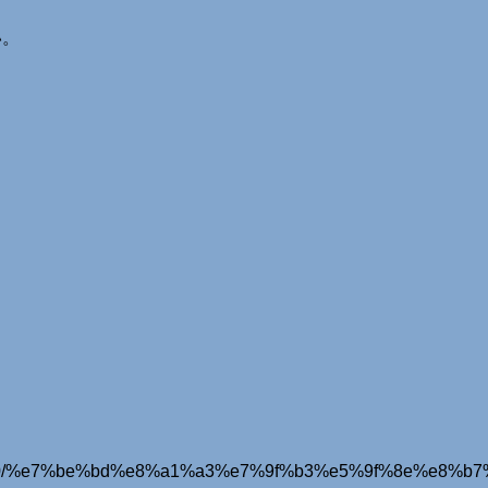
い。
26/05/20/%e7%be%bd%e8%a1%a3%e7%9f%b3%e5%9f%8e%e