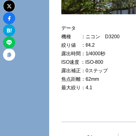
データ
機種 ：ニコン D3200
絞り値 ：f/4.2
露出時間：1/4000秒
ISO速度 ：ISO-800
露出補正：0ステップ
焦点距離：62mm
最大絞り：4.1