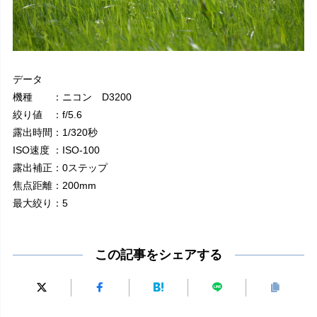
データ
機種 ：ニコン D3200
絞り値 ：f/5.6
露出時間：1/320秒
ISO速度 ：ISO-100
露出補正：0ステップ
焦点距離：200mm
最大絞り：5
この記事をシェアする