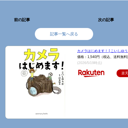
前の記事
次の記事
記事一覧へ戻る
カメラはじめます！ [ こいしゆうか
価格：1,540円（税込、送料無料
(2026/5/19時点)
楽