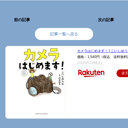
前の記事
次の記事
記事一覧へ戻る
カメラはじめます！ [ こいしゆうか
価格：1,540円（税込、送料無料
(2026/5/19時点)
楽