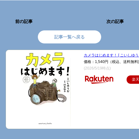
前の記事
次の記事
記事一覧へ戻る
カメラはじめます！ [ こいしゆうか
価格：1,540円（税込、送料無料
(2026/5/19時点)
楽